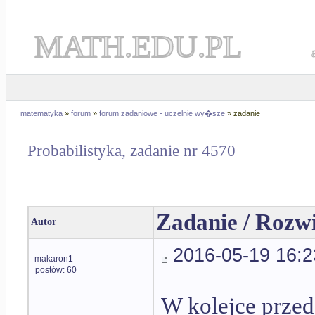
MATH.EDU.PL
matematyka
»
forum
»
forum zadaniowe - uczelnie wy�sze
» zadanie
Probabilistyka, zadanie nr 4570
Zadanie / Rozw
Autor
2016-05-19 16:2
makaron1
postów: 60
W kolejce przed