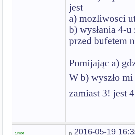
jest
a) mozliwosci u
b) wysłania 4-u
przed bufetem n
Pomijając a) gd
W b) wyszło m
zamiast 3! jest 
2016-05-19 16:3
tumor