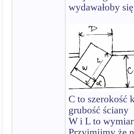
wydawałoby się 
C to szerokość k
grubość ściany
W i L to wymiar
Przyjmijmy że n