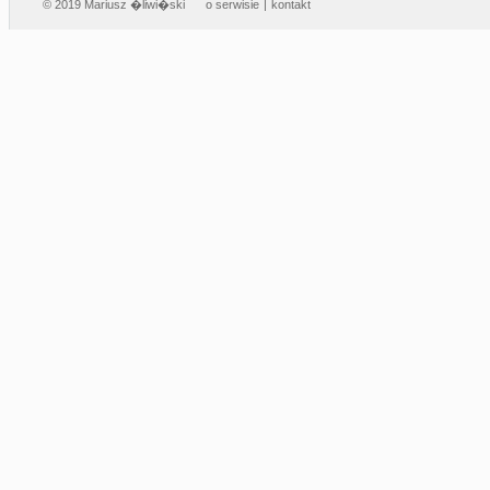
© 2019 Mariusz �liwi�ski
o serwisie
|
kontakt