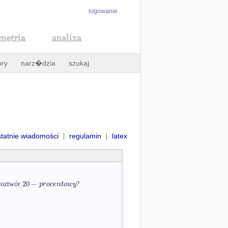
logowanie
metria
analiza
ory
narz�dzia
szukaj
|
|
statnie wiadomości
regulamin
latex
20
−
p
r
o
c
e
n
t
o
w
y
 roztwór
?