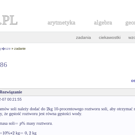
.PL
arytmetyka
algebra
geo
zadania
ciekawostki
wz
 wy�sze
» zadanie
286
o
 Rozwiązanie
-07 00:21:55
2
ramów soli należy dodać do
kg 10-procentowego roztworu soli, aby otrzymać
, że gęstość roztworu jest równa gęstości wody.
=
p
masa soli
% masy roztworu.
=
10
∗
2
=
0
,
2
%
kg
kg