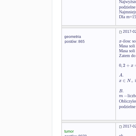
Najwyższ
podzielne
Najmniejs
Dla m=150
2017-02
geometria
x
-ilosc s
postów: 865
Masa sol
Masa sol
Zatem d
0
,
2
+
x
.
A
∈
x
N
+
.
B
−
m
licz
Obliczyle
podzielne
2017-02
tumor
ok