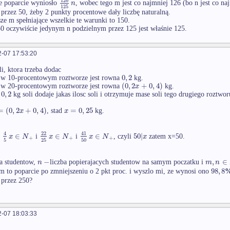
n
e poparcie wyniosło
, wobec tego m jest co najmniej 126 (bo n jest co n
125
 przez 50, żeby 2 punkty procentowe dały liczbę naturalną.
ze m spełniające wszelkie te warunki to 150.
 oczywiście jedynym n podzielnym przez 125 jest właśnie 125.
-07 17:53:20
oli, ktora trzeba dodac
0
,
2
i w 10-procentowym roztworze jest rowna
kg.
(
0
,
2
+
0
,
4
)
x
i w 20-procentowym roztworze jest rowna
kg.
0
,
2
o
kg soli dodaje jakas ilosc soli i otrzymuje mase soli tego drugiego roztwor
=
(
0
,
2
+
0
,
4
)
=
0
,
25
x
x
, stad
kg.
22
4
41
∈
∈
∈
50
|
x
N
x
N
x
N
x
i
i
i
, czyli
zatem x=50.
+
+
+
5
25
50
−
,
∈
n
m
n
ba studentow,
liczba popierajacych studentow na samym poczatku i
98
,
8
m to poparcie po zmniejszeniu o 2 pkt proc. i wyszlo mi, ze wynosi ono
 przez 250?
-07 18:03:33