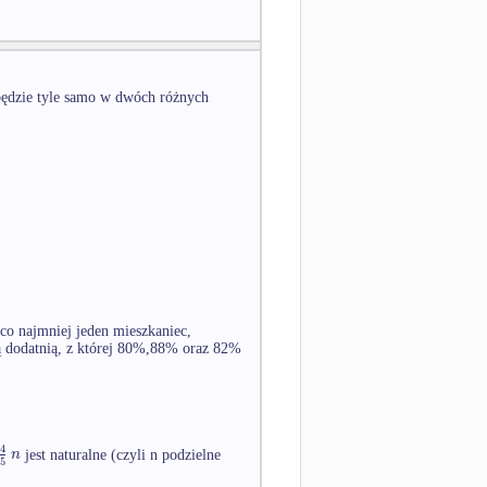
e będzie tyle samo w dwóch różnych
 co najmniej jeden mieszkaniec,
tą dodatnią, z której 80%,88% oraz 82%
4
n
jest naturalne (czyli n podzielne
5