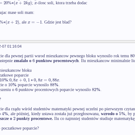
=
20
∗
(
+
2
)
x
k
g
x
%
;
-ilosc soli, ktora trzeba dodac
ujac mase soli mam:
∗
(
+
2
)
=
−
1
x
x
%
, ale
. Gdzie jest blad?
-07 01:16:04
80
ie dla pewnej partii wsrod mieszkancow pewnego bloku wynosilo rok temu
6
nastepnie
zmalalo o
punktow procentowych
. Ilu mieszkancow minimalnie li
 mieszkancow bloku
zatkowe poparcie
10
0
,
8
+
0
,
1
∗
0
,
8
=
0
,
88
x
x
x
%
:
.
10
88
cie o
%
poparcie wynosilo
%
.
6
82
jszeniu o
punktow procentowych poparcie wynosilo
%
.
?
ie dla rządu wśród studentów matematyki pewnej uczelni po pierwszym czytan
4
5
o
%
, ale później, kiedy ustawa została już przegłosowana,
wzrosło o
%
, by 
2
szcze o
punkty procentowe.
Ilu co najmniej studentów studiuje matematykę 
o poczatkowe poparcie?