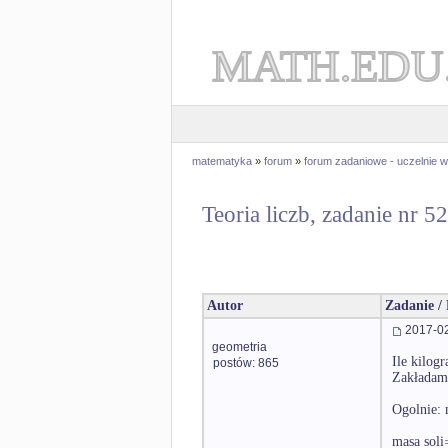
MATH.EDU
matematyka
»
forum
»
forum zadaniowe - uczelnie
Teoria liczb, zadanie nr 5
Autor
Zadanie /
2017-02
geometria
Ile kilog
postów: 865
Zakładamy
Ogolnie: 
masa soli