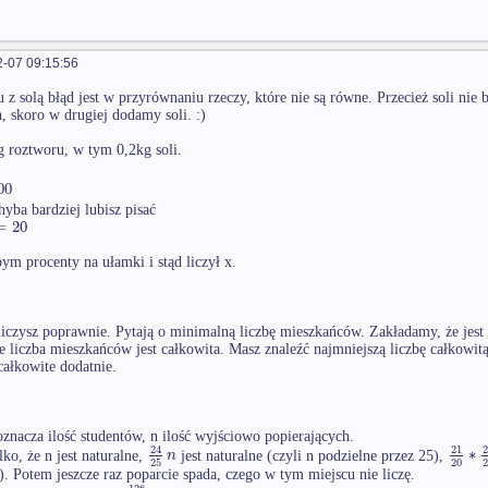
-07 09:15:56
 z solą błąd jest w przyrównaniu rzeczy, które nie są równe. Przecież soli ni
h, skoro w drugiej dodamy soli. :)
roztworu, w tym 0,2kg soli.
00
hyba bardziej lubisz pisać
=
20
ym procenty na ułamki i stąd liczył x.
liczysz poprawnie. Pytają o minimalną liczbę mieszkańców. Zakładamy, że jest
e liczba mieszkańców jest całkowita. Masz znaleźć najmniejszą liczbę całkowi
 całkowite dodatnie.
znacza ilość studentów, n ilość wyjściowo popierających.
24
21
2
∗
n
ko, że n jest naturalne,
jest naturalne (czyli n podzielne przez 25),
25
20
2
). Potem jeszcze raz poparcie spada, czego w tym miejscu nie liczę.
126