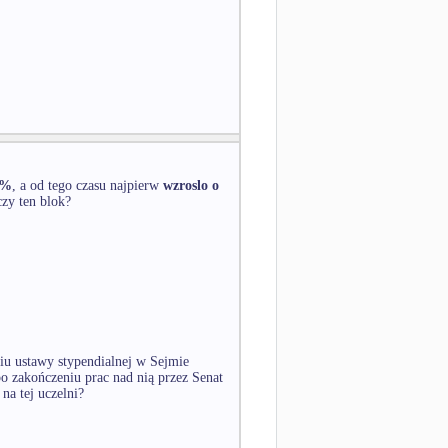
%
, a od tego czasu najpierw
wzroslo o
czy ten blok?
iu ustawy stypendialnej w Sejmie
po zakończeniu prac nad nią przez Senat
na tej uczelni?