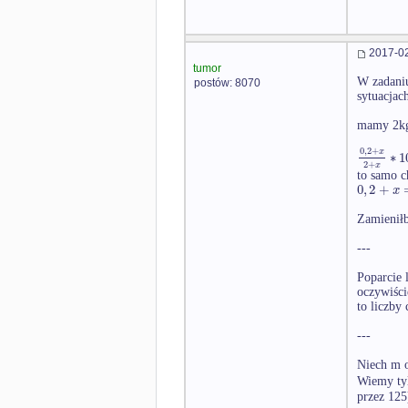
2017-02
tumor
W zadaniu
postów: 8070
sytuacjac
mamy 2kg 
0
,
2
+
x
∗
1
2
+
x
to samo c
0
,
2
+
x
Zamieniłb
---
Poparcie 
oczywiści
to liczby
---
Niech m o
Wiemy tyl
przez 125