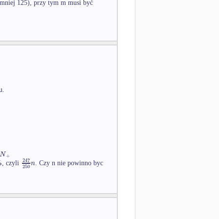
ajmniej 125), przy tym m musi być
u.
N
+
247
n
%
, czyli
. Czy n nie powinno byc
250