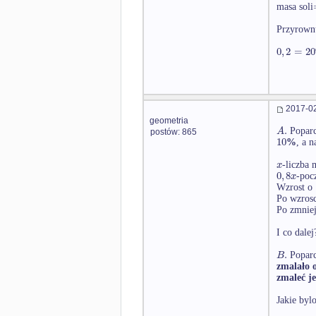
masa soli
Przyrown
0
,
2
=
20
2017-02
geometria
.
A
Poparc
postów: 865
10
%
, a 
x
-liczba
0
,
8
x
-poc
Wzrost o
Po wzros
Po zmnie
I co dalej
.
B
Poparc
zmalało 
zmaleć je
Jakie byl