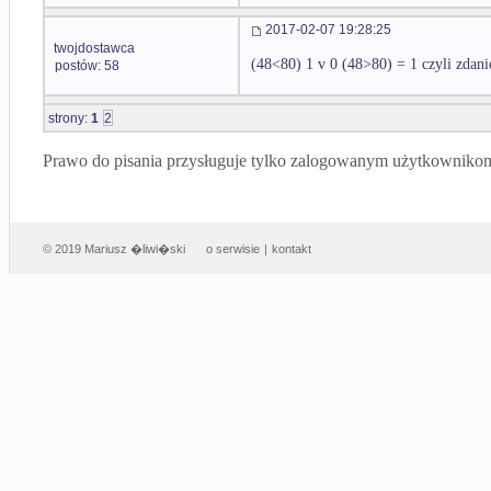
2017-02-07 19:28:25
twojdostawca
(48<80) 1 v 0 (48>80) = 1 czyli zdani
postów: 58
strony:
1
2
Prawo do pisania przysługuje tylko zalogowanym użytkowniko
© 2019 Mariusz �liwi�ski
o serwisie
|
kontakt