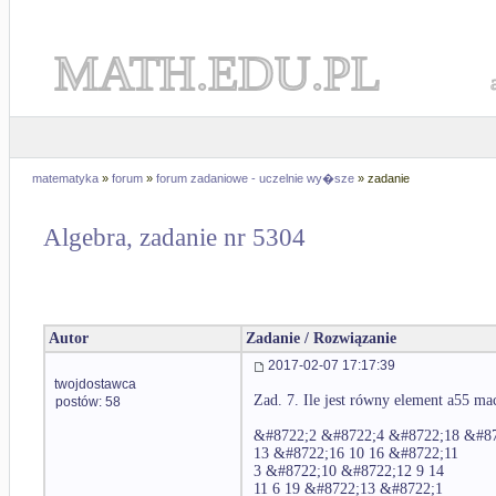
MATH.EDU.PL
matematyka
»
forum
»
forum zadaniowe - uczelnie wy�sze
» zadanie
Algebra, zadanie nr 5304
Autor
Zadanie / Rozwiązanie
2017-02-07 17:17:39
twojdostawca
Zad. 7. Ile jest równy element a55 ma
postów: 58
&#8722;2 &#8722;4 &#8722;18 &#8
13 &#8722;16 10 16 &#8722;11
3 &#8722;10 &#8722;12 9 14
11 6 19 &#8722;13 &#8722;1