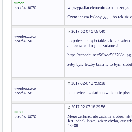
tumor
a
w przypadku elementu
raczej pom
postów: 8070
5
,
5
A
Czym innym byłoby
, bo tak się 
5
,
5
2017-02-07 17:57:40
twojdostawca
no polecenie było takie jak napisałem
postów: 58
a możesz zerknąć na zadanie 3.
https://zapodaj.net/5f94cc562766c.jpg
żeby były liczby binarne to bym zrobi
2017-02-07 17:59:38
twojdostawca
mam więcej zadań to ewidentnie pisze 
postów: 58
2017-02-07 18:29:56
tumor
Mogę zerknąć, ale zadanie zrobię, jak 
postów: 8070
Jest jednak łatwe, wiesz chyba, czy z
48>80