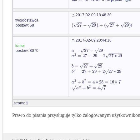
2017-02-09 18:48:30
twojdostawca
−
−
−
−
−
−
−
−
√
√
√
√
(
27
−
29
)
+
(
27
+
29
)
i
postów: 58
2017-02-09 20:44:18
tumor
−
−
−
−
√
√
=
27
−
29
a
postów: 8070
−
−
−
−
−
2
√
=
27
+
29
−
2
27
∗
29
a
−
−
−
−
√
√
=
27
+
29
b
−
−
−
−
−
2
√
=
27
+
29
+
2
27
∗
29
b
2
2
+
=
4
∗
28
=
16
∗
7
a
b
−
−
−
−
−
−
√
2
√
+
=
4
7
2
a
b
strony:
1
Prawo do pisania przysługuje tylko zalogowanym użytkowniko