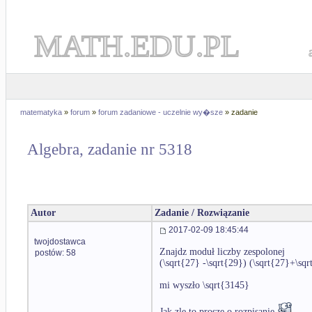
MATH.EDU.PL
matematyka
»
forum
»
forum zadaniowe - uczelnie wy�sze
» zadanie
Algebra, zadanie nr 5318
Autor
Zadanie / Rozwiązanie
2017-02-09 18:45:44
twojdostawca
Znajdz moduł liczby zespolonej
postów: 58
(\sqrt{27} -\sqrt{29}) (\sqrt{27}+\sqr
mi wyszło \sqrt{3145}
Jak zle to proszę o rozpisanie