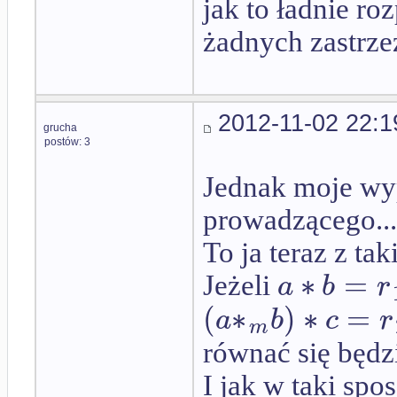
jak to ładnie ro
żadnych zastrze
2012-11-02 22:1
grucha
postów: 3
Jednak moje wy
prowadzącego...
To ja teraz z ta
∗
=
a
b
r
Jeżeli
(
∗
)
∗
=
a
b
c
r
m
równać się będz
I jak w taki sp