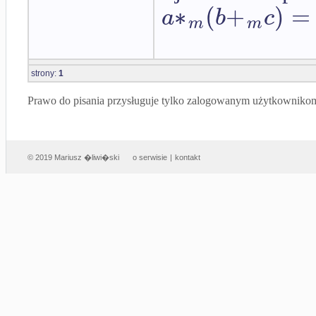
∗
(
+
)
=
a
b
c
m
m
strony:
1
Prawo do pisania przysługuje tylko zalogowanym użytkowniko
© 2019 Mariusz �liwi�ski
o serwisie
|
kontakt