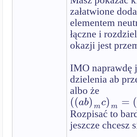
Masz pokazać ki
załatwione dodaw
elementem neutr
łączne i rozdzi
okazji jest przem
IMO naprawdę je
dzielenia ab prz
albo że
(
(
)
)
=
(
a
b
c
m
m
Rozpisać to bardz
jeszcze chcesz s