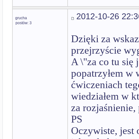
2012-10-26 22:3
grucha
postów: 3
Dzięki za wskazó
przejrzyście wyg
A \"za co tu się 
popatrzyłem w w
ćwiczeniach tego
wiedziałem w któ
za rozjaśnienie,
PS
Oczywiste, jest