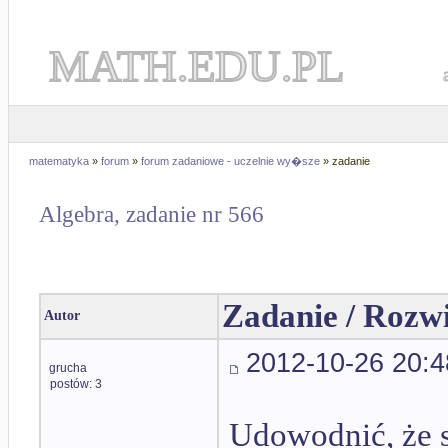
MATH.EDU.PL
matematyka
»
forum
»
forum zadaniowe - uczelnie wy�sze
» zadanie
Algebra, zadanie nr 566
Zadanie / Rozw
Autor
2012-10-26 20:4
grucha
postów: 3
Udowodnić, że s