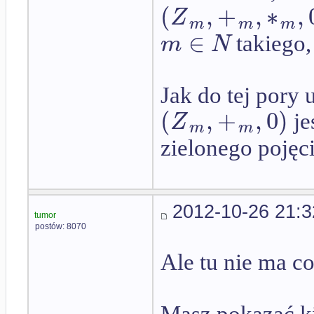
(
,
+
,
∗
,
Z
m
m
m
∈
m
N
takiego,
Jak do tej pory
(
,
+
,
0
)
Z
je
m
m
zielonego pojęcia
2012-10-26 21:3
tumor
postów: 8070
Ale tu nie ma c