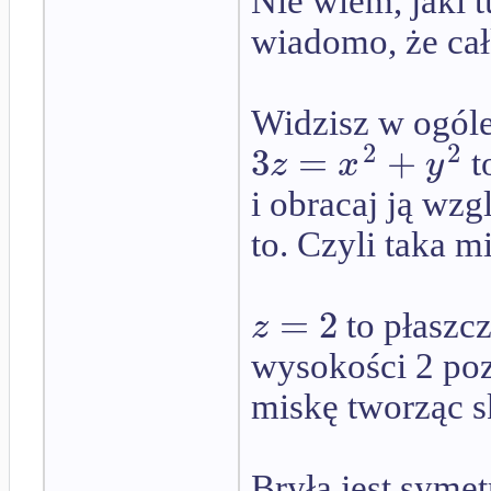
Nie wiem, jaki 
wiadomo, że cał
Widzisz w ogóle
2
2
3
=
+
z
x
y
t
i obracaj ją wzg
to. Czyli taka m
=
2
z
to płaszc
wysokości 2 po
miskę tworząc sk
Bryła jest syme