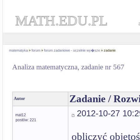
MATH.EDU.PL
matematyka
»
forum
»
forum zadaniowe - uczelnie wy�sze
» zadanie
Analiza matematyczna, zadanie nr 567
Zadanie / Rozw
Autor
2012-10-27 10:2
mat12
postów: 221
obliczyć objęto