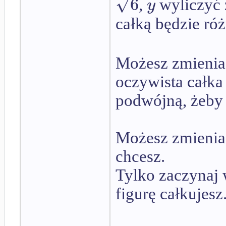
√
6
y
,
wyliczyć 
całką będzie ró
Możesz zmienia
oczywista całka 
podwójną, żeby 
Możesz zmienia
chcesz.
Tylko zaczynaj 
figurę całkujesz