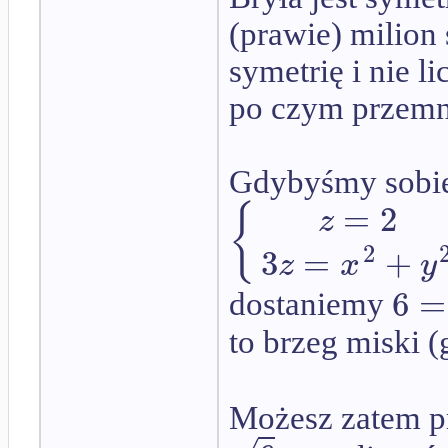
(prawie) milio
symetrię i nie li
po czym przemn
Gdybyśmy sobie
=
2
{
z
2
3
=
+
z
x
y
6
=
dostaniemy
to brzeg miski 
Możesz zatem p