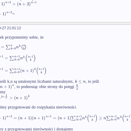
+
2
+
1
n
n
+
1
)
>
(
+
2
)
n
+
2
n
+
1
)
=
-27 21:01:12
ek przypomnimy sobie, że
n
=
∑
(
)
n
k
n
=
0
k
k
(
)
+
1
+
1
+
1
n
=
∑
n
k
n
=
0
k
k
(
)
+
1
+
1
+
1
n
k
=
∑
(
+
1
)
n
n
=
0
k
k
≤
k
n
jeśli k,n są ustalonymi liczbami naturalnymi,
, to jeśli
n
(
+
1
)
k
n
, to podnosząc obie strony do potęgi
n
emy
k
+
k
>
(
+
1
)
k
n
n
n
teśmy przygotowani do rozpykania nierówności.
(
)
(
+
1
+
1
+
2
+
1
+
1
+
1
n
n
n
n
+
1
)
=
(
+
1
)
(
+
1
)
=
(
+
1
)
∑
≥
∑
n
n
k
k
n
n
n
n
n
n
=
0
=
0
k
k
k
k
y z przygotowanej nierówności i dostajemy