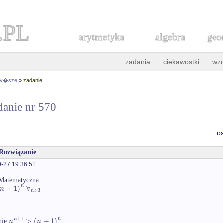
.PL
arytmetyka
algebra
geo
zadania
ciekawostki
wz
 wy�sze
» zadanie
danie nr 570
o
 Rozwiązanie
-27 19:36:51
 Matematyczna:
n
(
+
1
)
∀
n
>
3
n
+
1
n
>
(
+
1
)
n
n
n
enie