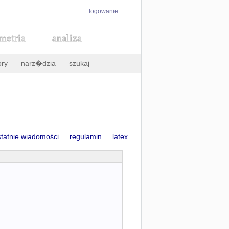
logowanie
metria
analiza
ory
narz�dzia
szukaj
|
|
statnie wiadomości
regulamin
latex