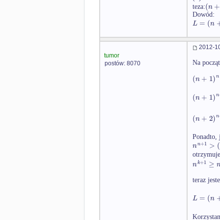
(
n
teza:
Dowód:
=
(
L
n
2012-10
tumor
Na począt
postów: 8070
n
(
+
1
)
n
n
(
+
1
)
n
n
(
+
2
)
n
Ponadto, 
+
1
>
n
n
otrzymuj
+
1
≥
k
n
teraz jes
=
(
L
n
Korzystam