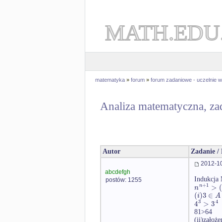
MATH.EDU
matematyka
»
forum
»
forum zadaniowe - uczelnie
Analiza matematyczna, za
Autor
Zadanie /
2012-10
abcdefgh
Indukcja
postów: 1255
+
1
>
n
n
(
)
3
∈
i
A
3
4
4
>
3
81>64
(ii)założ