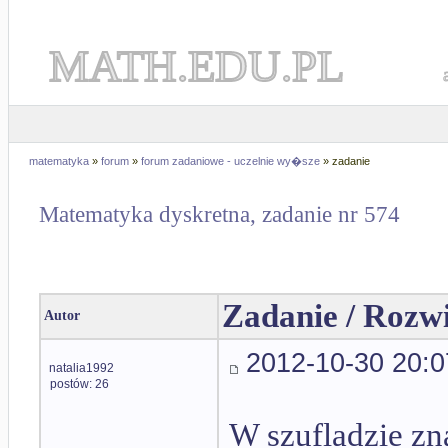
MATH.EDU.PL
matematyka
»
forum
»
forum zadaniowe - uczelnie wy�sze
» zadanie
Matematyka dyskretna, zadanie nr 574
Zadanie / Rozw
Autor
2012-10-30 20:0
natalia1992
postów: 26
W szufladzie zna