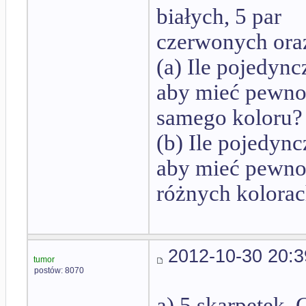
białych, 5 par
czerwonych oraz
(a) Ile pojedyn
aby mieć pewnoś
samego koloru?
(b) Ile pojedyn
aby mieć pewnoś
różnych kolora
2012-10-30 20:3
tumor
postów: 8070
a) 5 skarpetek.