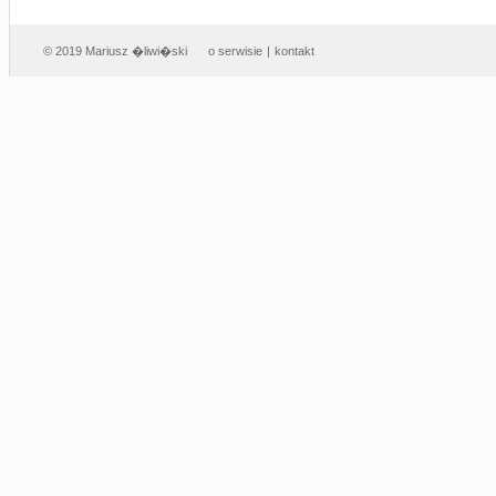
© 2019 Mariusz �liwi�ski
o serwisie
|
kontakt