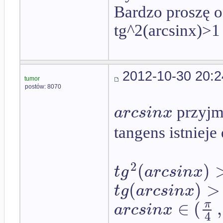
Bardzo proszę 
tg^2(arcsinx)>1
2012-10-30 20:2
tumor
postów: 8070
a
r
c
s
i
n
x
przyjm
tangens istniej
2
(
)
t
g
a
r
c
s
i
n
x
(
)
>
t
g
a
r
c
s
i
n
x
∈
(
,
π
a
r
c
s
i
n
x
4