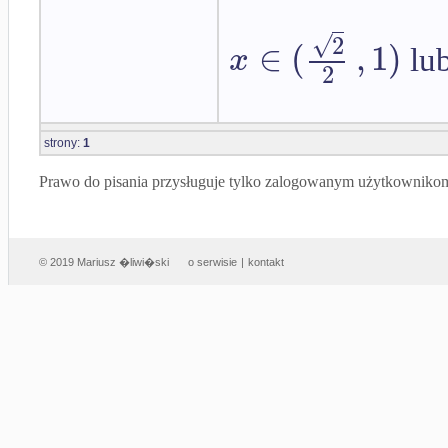
√
2
∈
(
,
1
)
x
lu
2
strony:
1
Prawo do pisania przysługuje tylko zalogowanym użytkowniko
© 2019 Mariusz �liwi�ski
o serwisie
|
kontakt