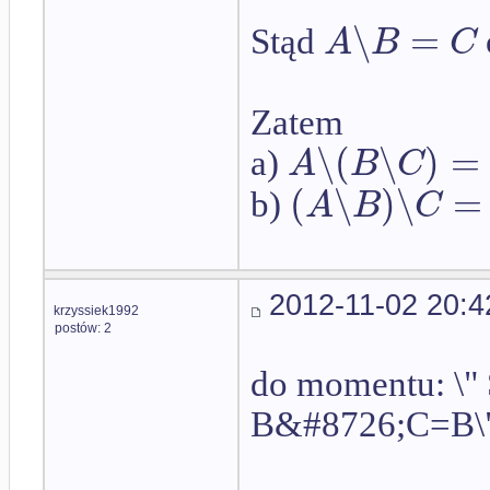
∖
=
A
B
C
Stąd
Zatem
∖
(
∖
)
=
A
B
C
a)
(
∖
)
∖
=
A
B
C
b)
2012-11-02 20:4
krzyssiek1992
postów: 2
do momentu: \"
B&#8726;C=B\" t