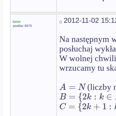
2012-11-02 15:1
tumor
postów: 8070
Na następnym wy
posłuchaj wykł
W wolnej chwili
wrzucamy tu ska
=
A
N
(liczby 
=
{
2
:
∈
B
k
k
=
{
2
+
1
:
C
k