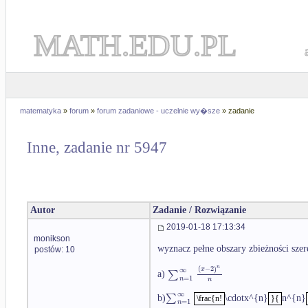
MATH.EDU.PL
matematyka
»
forum
»
forum zadaniowe - uczelnie wy�sze
» zadanie
Inne, zadanie nr 5947
Autor
Zadanie / Rozwiązanie
2019-01-18 17:13:34
monikson
wyznacz pełne obszary zbieżności sz
postów: 10
n
(
−
2
)
x
∞
∑
a)
=
1
n
n
∞
∑
b)
\cdot
x^{n}
n^{n}
\frac{n!
}{
=
1
n