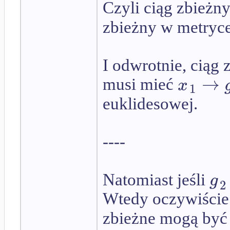
Czyli ciąg zbieżn
zbieżny w metryce
I odwrotnie, ciąg
→
x
musi mieć
1
euklidesowej.
----
g
Natomiast jeśli
2
Wtedy oczywiści
zbieżne mogą być 