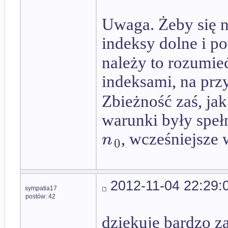
Uwaga. Żeby się ni
indeksy dolne i po
należy to rozumie
indeksami, na prz
Zbieżność zaś, ja
warunki były spe
n
, wcześniejsze 
0
2012-11-04 22:29:
sympatia17
postów: 42
dziękuję bardzo z