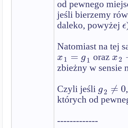
od pewnego miejsc
jeśli bierzemy rów
ϵ
daleko, powyżej
Natomiast na tej s
=
x
g
x
oraz
1
2
1
zbieżny w sensie m
≠
0
g
Czyli jeśli
2
których od pewne
-------------