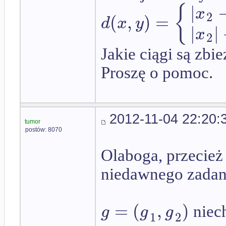
|
{
x
2
(
,
)
=
d
x
y
|
|
x
2
Jakie ciągi są zbi
Proszę o pomoc.
2012-11-04 22:20:
tumor
postów: 8070
Olaboga, przecież
niedawnego zadan
=
(
,
)
g
g
g
niech
1
2