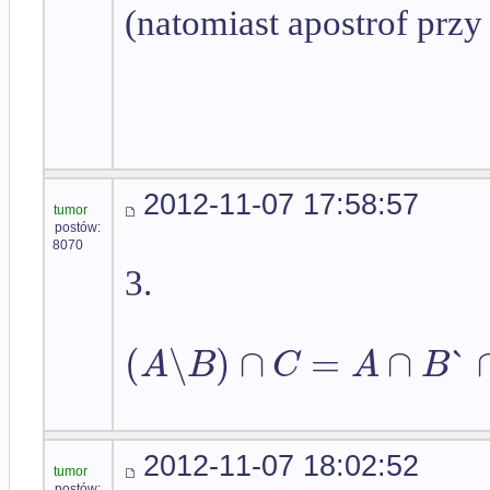
(natomiast apostrof przy
2012-11-07 17:58:57
tumor
postów:
8070
3.
(
∖
)
∩
=
∩
`
A
B
C
A
B
2012-11-07 18:02:52
tumor
postów: