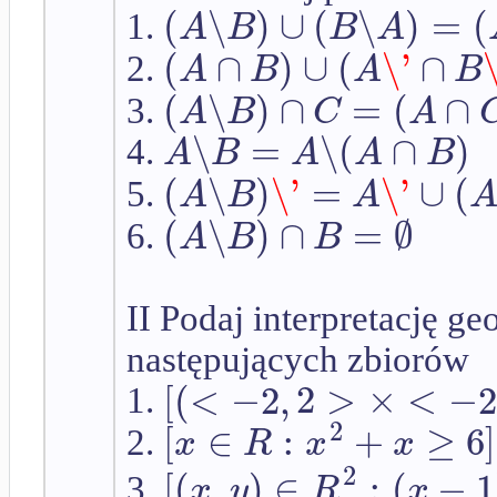
(
∖
)
∪
(
∖
)
=
(
A
B
B
A
1.
(
∩
)
∪
(
\'
∩
A
B
A
B
2.
(
∖
)
∩
=
(
∩
A
B
C
A
3.
∖
=
∖
(
∩
)
A
B
A
A
B
4.
(
∖
)
\'
=
\'
∪
(
A
B
A
5.
(
∖
)
∩
=
∅
A
B
B
6.
II Podaj interpretację 
następujących zbiorów
[
(
<
−
2
,
2
>
×
<
−
2
1.
2
[
∈
:
+
≥
6
]
x
R
x
x
2.
2
[
(
,
)
∈
:
(
−
1
x
y
R
x
3.