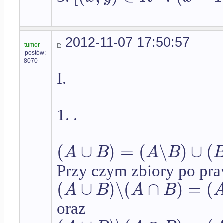
2012-11-07 17:50:57
tumor
postów:
8070
I.
1. .
(
∪
)
=
(
∖
)
∪
(
A
B
A
B
Przy czym zbiory po praw
(
∪
)
∖
(
∩
)
=
(
A
B
A
B
oraz