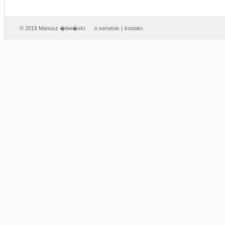
© 2019 Mariusz �liwi�ski
o serwisie
|
kontakt