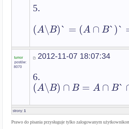
5.
(
∖
)
`
=
(
∩
`
)
`
A
B
A
B
2012-11-07 18:07:34
tumor
postów:
8070
6.
(
∖
)
∩
=
∩
`
A
B
B
A
B
strony:
1
Prawo do pisania przysługuje tylko zalogowanym użytkowniko