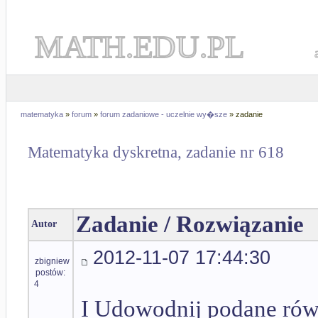
MATH.EDU.PL
matematyka
»
forum
»
forum zadaniowe - uczelnie wy�sze
» zadanie
Matematyka dyskretna, zadanie nr 618
Zadanie / Rozwiązanie
Autor
2012-11-07 17:44:30
zbigniew
postów:
4
I Udowodnij podane rów