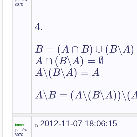
8070
4.
=
(
∩
)
∪
(
∖
)
B
A
B
B
A
∩
(
∖
)
=
∅
A
B
A
∖
(
∖
)
=
A
B
A
A
∖
=
(
∖
(
∖
)
)
∖
(
A
B
A
B
A
2012-11-07 18:06:15
tumor
postów:
8070