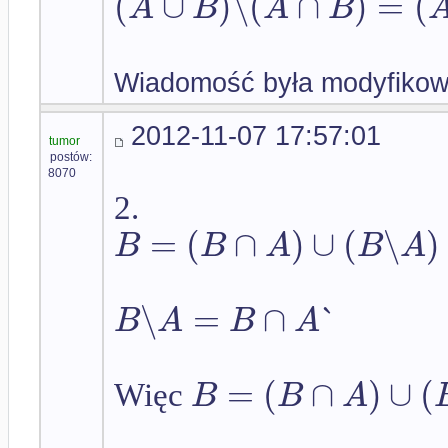
(
∪
)
∖
(
∩
)
=
(
A
B
A
B
Wiadomość była modyfikow
2012-11-07 17:57:01
tumor
postów:
8070
2.
=
(
∩
)
∪
(
∖
)
B
B
A
B
A
∖
=
∩
`
B
A
B
A
=
(
∩
)
∪
(
B
B
A
Więc