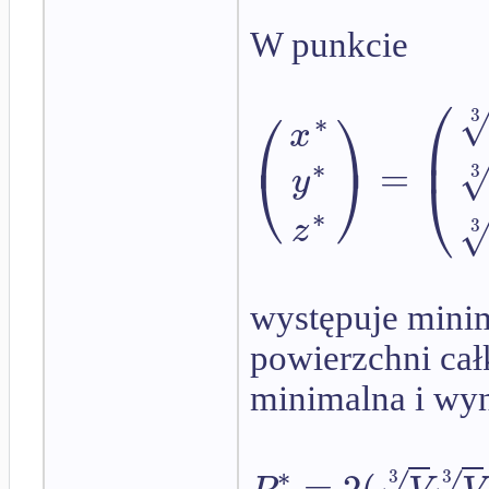
W punkcie
⎛
⎛
⎞
3
∗
x
⎜
⎠
⎝
∗
=
y
3
⎝
∗
z
3
występuje mini
powierzchni cał
minimalna i wy
∗
√
√
=
2
(
3
3