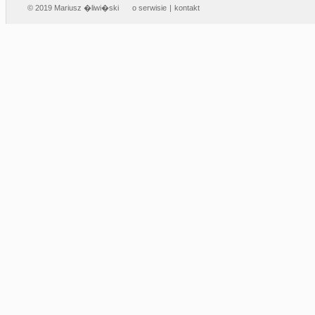
© 2019 Mariusz �liwi�ski
o serwisie
|
kontakt