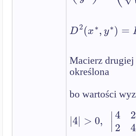
2
∗
∗
(
,
)
=
D
x
y
Macierz drugiej
określona
bo wartości wy
4
2
∣
|
4
|
>
0
,
∣
2
4