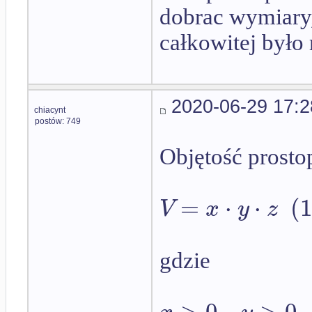
dobrac wymiary,
całkowitej było
2020-06-29 17:2
chiacynt
postów: 749
Objętość prosto
=
⋅
⋅
(
V
x
y
z
gdzie
>
0
,
>
0
,