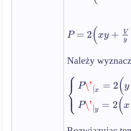
(
=
2
+
V
P
x
y
y
Należy wyznacz
⎧
⎪
(
\'
=
2
⎨
P
y
∣
∣
⎩
x
⎪
(
\'
=
2
P
x
∣
∣
y
Rozwiązując te