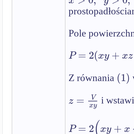
x
y
prostopadłościa
Pole powierzchn
=
2
(
+
P
x
y
x
z
(
1
)
Z równania
=
V
z
i wstaw
x
y
(
=
2
+
P
x
y
x