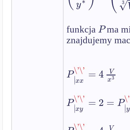
∗
√
y
3
P
funkcja
ma mi
znajdujemy macie
\'
\'
=
4
V
P
∣
3
∣
x
x
x
\'
\'
\'
=
2
=
P
P
∣
∣
∣
∣
x
y
y
\'
\'
V