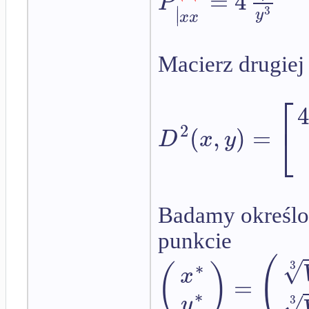
=
4
P
∣
3
∣
y
x
x
Macierz drugiej
⎡
⎣
2
(
,
)
=
D
x
y
Badamy określon
punkcie
(
√
∗
(
)
3
x
=
∗
√
y
3