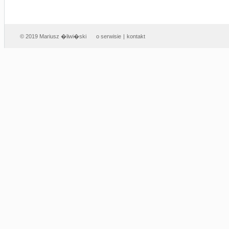
© 2019 Mariusz �liwi�ski
o serwisie
|
kontakt