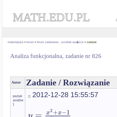
MATH.EDU.PL
matematyka
»
forum
»
forum zadaniowe - uczelnie wy�sze
» zadanie
Analiza funkcjonalna, zadanie nr 826
Zadanie / Rozwiązanie
Autor
2012-12-28 15:55:57
paziak
postów:
1
+
−
1
2
=
x
x
y