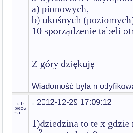
a) pionowych,
b) ukośnych (poziomych)
10 sporządzenie tabeli 
Z góry dziękuję
Wiadomość była modyfikow
2012-12-29 17:09:12
mat12
postów:
221
1)dziedzina to te x gdzie
2