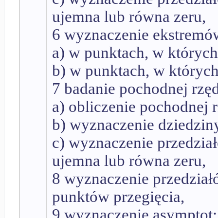
ujemna lub równa zeru,
6 wyznaczenie ekstremów
a) w punktach, w których
b) w punktach, w których
7 badanie pochodnej rzę
a) obliczenie pochodnej 
b) wyznaczenie dziedziny
c) wyznaczenie przedział
ujemna lub równa zeru,
8 wyznaczenie przedziałó
punktów przegięcia,
9 wyznaczenie asymptot: