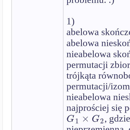
1)
abelowa skońc
abelowa niesko
nieabelowa sko
permutacji zbio
trójkąta równob
permutacji/izome
nieabelowa nie
najprościej się 
×
G
G
, gdzi
1
2
nieprzemienna, 