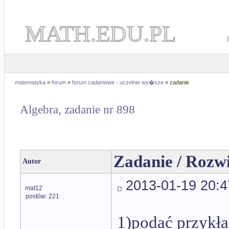
MATH.EDU.PL
matematyka
»
forum
»
forum zadaniowe - uczelnie wy�sze
» zadanie
Algebra, zadanie nr 898
Zadanie / Rozw
Autor
2013-01-19 20:4
mat12
postów: 221
1)podać przykła