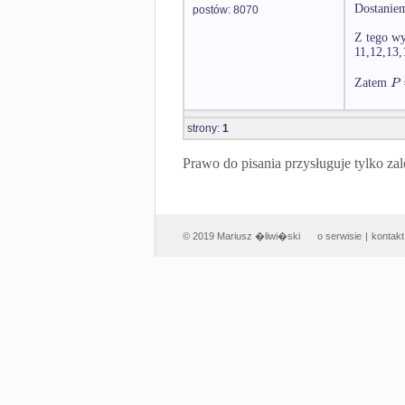
Dostanie
postów: 8070
Z tego wy
11,12,13,
P
Zatem
strony:
1
Prawo do pisania przysługuje tylko
© 2019 Mariusz �liwi�ski
o serwisie
|
kontakt