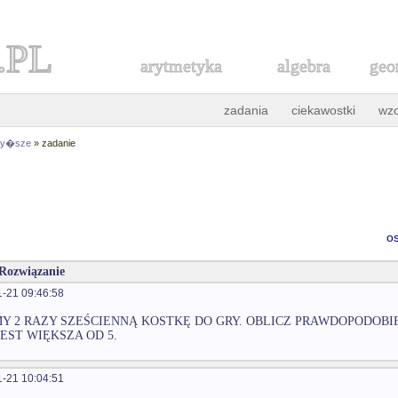
.PL
arytmetyka
algebra
geo
zadania
ciekawostki
wz
 wy�sze
» zadanie
o
 Rozwiązanie
-21 09:46:58
Y 2 RAZY SZEŚCIENNĄ KOSTKĘ DO GRY. OBLICZ PRAWDOPODO
EST WIĘKSZA OD 5.
-21 10:04:51