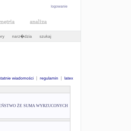
logowanie
metria
analiza
ory
narz�dzia
szukaj
|
|
statnie wiadomości
regulamin
latex
BIEŃSTWO ŻE SUMA WYRZUCONYCH