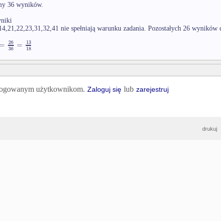
my 36 wyników.
niki
14,21,22,23,31,32,41 nie spełniają warunku zadania. Pozostałych 26 wyników 
13
26
=
=
36
18
 zalogowanym użytkownikom.
lub
Zaloguj się
zarejestruj
drukuj