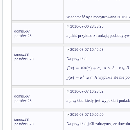
Wiadomość była modyfikowana 2016-07
2016-07-06 23:38:25
domis567
a jakiś przykład z funkcją podaddyt
postów: 25
2016-07-07 10:45:58
janusz78
Na przykład
postów: 820
(
)
=
(
)
+
,
>
3
,
∈
f
x
s
i
n
x
a
a
x
R
2
(
)
=
,
∈
g
x
x
x
R
wypukła ale nie p
2016-07-07 16:28:52
domis567
a przykład kiedy jest wypukla i poda
postów: 25
2016-07-07 19:06:50
janusz78
Na przykład jeśli założymy, że dowol
postów: 820