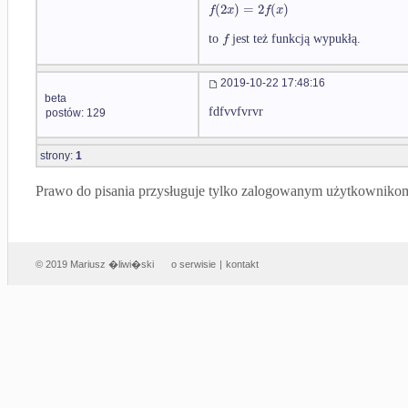
(
2
)
=
2
(
)
f
x
f
x
f
to
jest też funkcją wypukłą.
2019-10-22 17:48:16
beta
fdfvvfvrvr
postów: 129
strony:
1
Prawo do pisania przysługuje tylko zalogowanym użytkowniko
© 2019 Mariusz �liwi�ski
o serwisie
|
kontakt