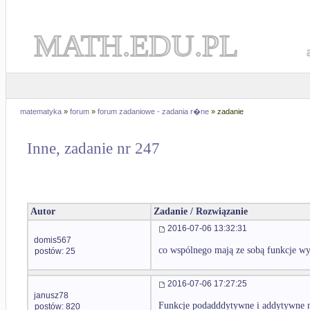
MATH.EDU.PL
matematyka
»
forum
»
forum zadaniowe - zadania r�ne
» zadanie
Inne, zadanie nr 247
Autor
Zadanie / Rozwiązanie
2016-07-06 13:32:31
domis567
co wspólnego mają ze sobą funkcje w
postów: 25
2016-07-06 17:27:25
janusz78
Funkcje podadddytywne i addytywne 
postów: 820