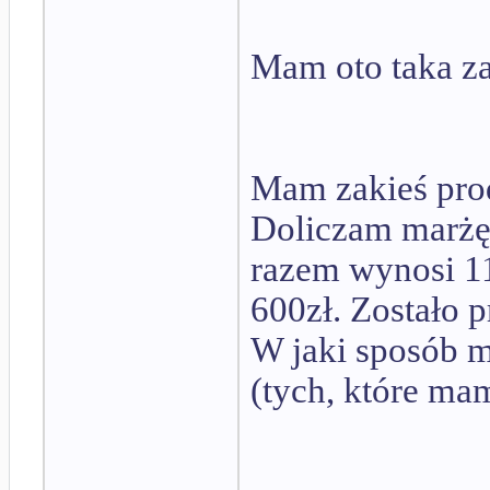
Mam oto taka z
Mam zakieś prod
Doliczam marżę
razem wynosi 11
600zł. Zostało 
W jaki sposób 
(tych, które ma