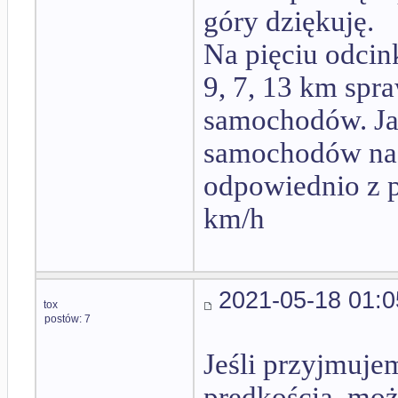
góry dziękuję.
Na pięciu odcin
9, 7, 13 km spr
samochodów. Jak
samochodów na ca
odpowiednio z p
km/h
2021-05-18 01:0
tox
postów: 7
Jeśli przyjmuje
prędkością, moż