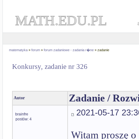
MATH.EDU.PL
matematyka
»
forum
»
forum zadaniowe - zadania r�ne
» zadanie
Konkursy, zadanie nr 326
Zadanie / Rozw
Autor
2021-05-17 23:3
brainfre
postów: 4
Witam proszę o 