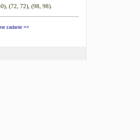
50), (72, 72), (98, 98).
ne zadanie >>