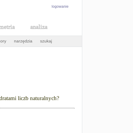
logowanie
metria
analiza
ory
narzędzia
szukaj
dratami liczb naturalnych?