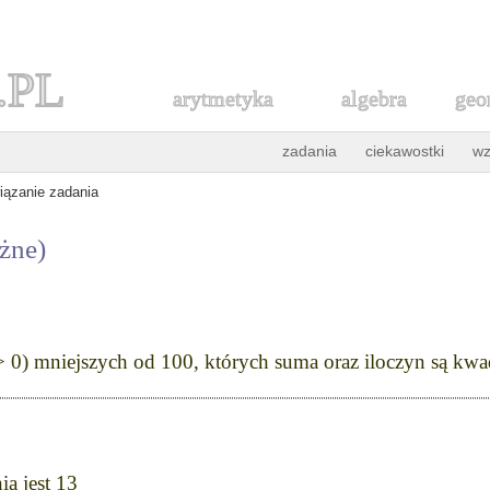
.PL
arytmetyka
algebra
geo
zadania
ciekawostki
wz
iązanie zadania
óżne)
(n > 0) mniejszych od 100, których suma oraz iloczyn są kwa
ia jest 13