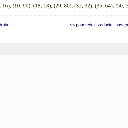
(9, 16), (10, 90), (18, 18), (20, 80), (32, 32), (36, 64), (50, 
druku
<< poprzednie zadanie
następ