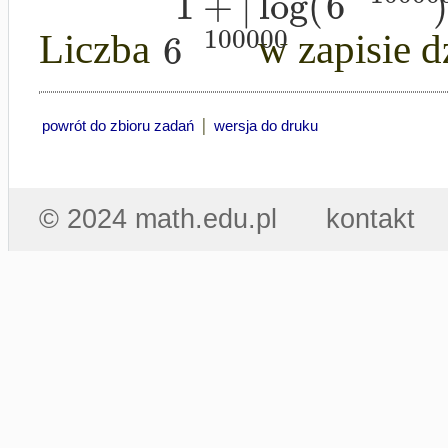
1
+
|
log
(
6
100000
6
Liczba
w zapisie 
|
powrót do zbioru zadań
wersja do druku
© 2024 math.edu.pl
kontakt