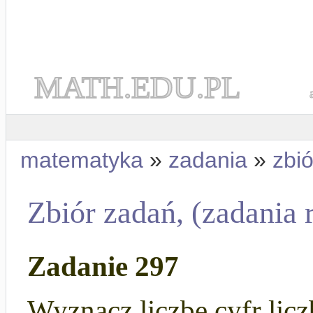
MATH.EDU.PL
matematyka
»
zadania
»
zbi
Zbiór zadań, (zadania 
Zadanie 297
Wyznacz liczbę cyfr lic