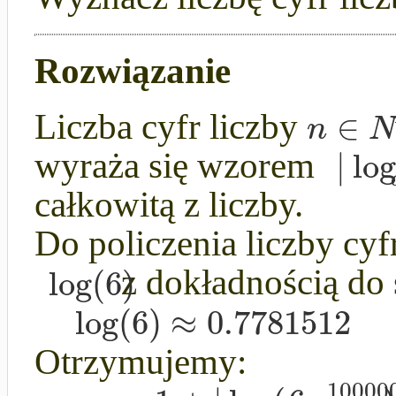
Rozwiązanie
∈
n
Liczba cyfr liczby
|
log
wyraża się wzorem
całkowitą z liczby.
Do policzenia liczby cyf
log
(
6
)
z dokładnością do 
log
(
6
)
≈
0.7781512
Otrzymujemy:
10000