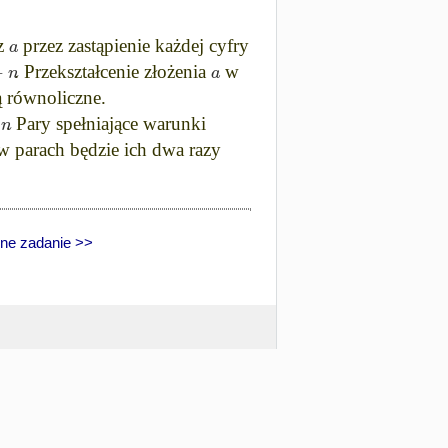
a
 z
przez zastąpienie każdej cyfry
−
n
a
. Przekształcenie złożenia
w
ą równoliczne.
n
. Pary spełniające warunki
w parach będzie ich dwa razy
ne zadanie >>