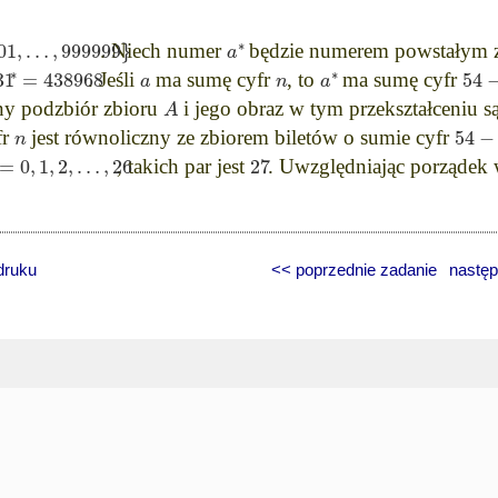
∗
01
,
…
,
999999
}
a
. Niech numer
będzie numerem powstałym
∗
∗
31
=
438968
54
a
n
a
. Jeśli
ma sumę cyfr
, to
ma sumę cyfr
A
ny podzbiór zbioru
i jego obraz w tym przekształceniu s
54
−
n
fr
jest równoliczny ze zbiorem biletów o sumie cyfr
=
0
,
1
,
2
,
…
,
26
27
, takich par jest
. Uwzględniając porządek 
druku
<< poprzednie zadanie
następ