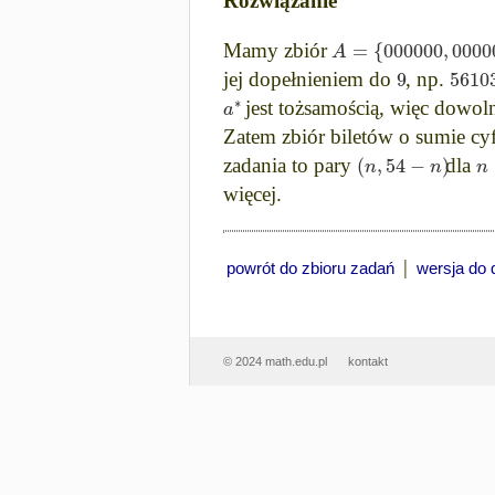
Rozwiązanie
=
{
000000
,
0000
A
Mamy zbiór
9
5610
jej dopełnieniem do
, np.
∗
a
jest tożsamością, więc dowol
Zatem zbiór biletów o sumie cy
(
,
54
−
)
n
n
n
zadania to pary
dla
więcej.
|
powrót do zbioru zadań
wersja do 
© 2024 math.edu.pl
kontakt