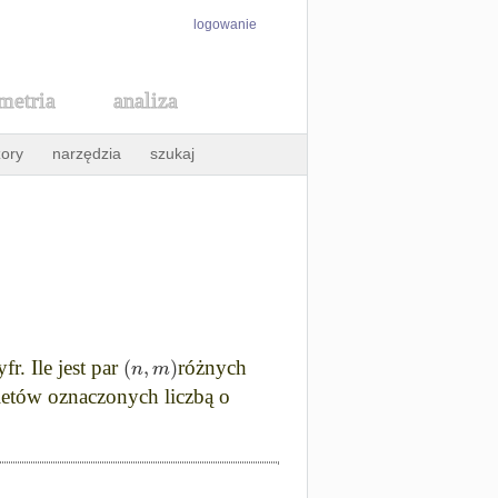
logowanie
metria
analiza
ory
narzędzia
szukaj
(
,
)
n
m
. Ile jest par
różnych
iletów oznaczonych liczbą o