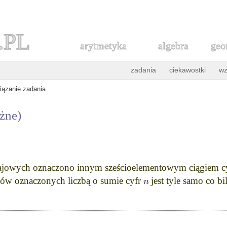
.PL
arytmetyka
algebra
geo
zadania
ciekawostki
wz
iązanie zadania
óżne)
ajowych oznaczono innym sześcioelementowym ciągiem cyfr
n
letów oznaczonych liczbą o sumie cyfr
jest tyle samo co b