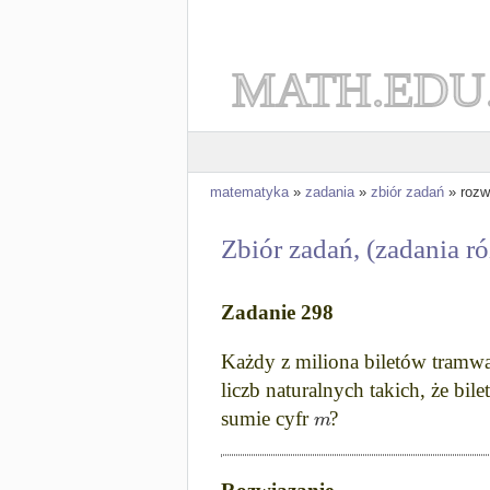
MATH.EDU
matematyka
»
zadania
»
zbiór zadań
» rozw
Zbiór zadań, (zadania r
Zadanie 298
Każdy z miliona biletów tramw
liczb naturalnych takich, że bi
m
sumie cyfr
?