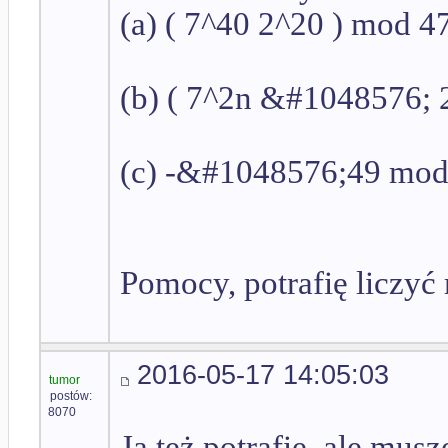
(a) ( 7^40 2^20 ) mod 4
(b) ( 7^2n &#1048576; 2
(c) -&#1048576;49 mod
Pomocy, potrafię liczyć 
2016-05-17 14:05:03
tumor
postów:
8070
Ja też potrafię, ale mus