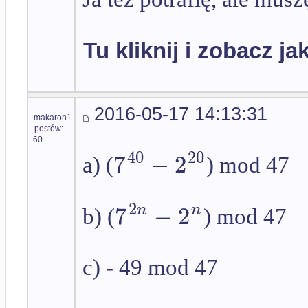
Tu kliknij i zobacz ja
2016-05-17 14:13:31
makaron1
postów:
60
40
20
7
−
2
a) (
) mod 47
2
7
−
2
n
n
b) (
) mod 47
c) - 49 mod 47