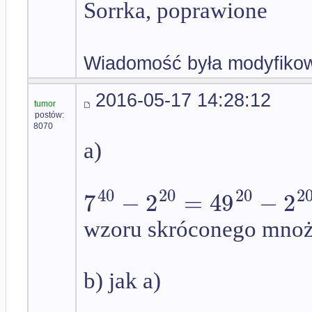
Sorrka, poprawione
Wiadomość była modyfikow
2016-05-17 14:28:12
tumor
postów:
8070
a)
20
40
20
2
7
−
2
=
49
−
2
wzoru skróconego mnoż
b) jak a)