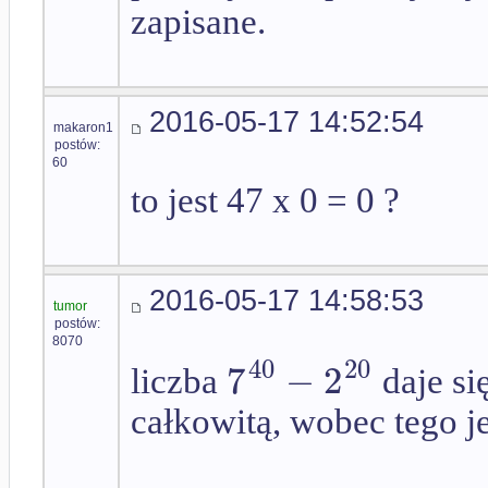
zapisane.
2016-05-17 14:52:54
makaron1
postów:
60
to jest 47 x 0 = 0 ?
2016-05-17 14:58:53
tumor
postów:
8070
40
20
7
−
2
liczba
daje si
całkowitą, wobec tego je