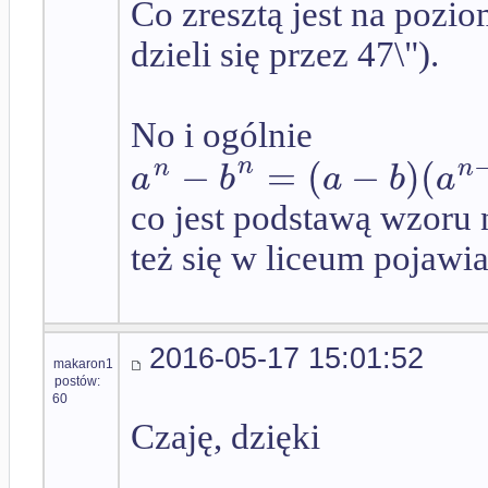
Co zresztą jest na pozi
dzieli się przez 47\").
No i ogólnie
−
=
(
−
)
(
n
n
n
a
b
a
b
a
co jest podstawą wzoru
też się w liceum pojawia
2016-05-17 15:01:52
makaron1
postów:
60
Czaję, dzięki