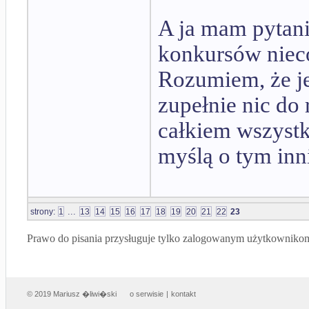
A ja mam pytani
konkursów nieco 
Rozumiem, że je
zupełnie nic do 
całkiem wszystk
myślą o tym inn
...
strony:
1
13
14
15
16
17
18
19
20
21
22
23
Prawo do pisania przysługuje tylko zalogowanym użytkowniko
© 2019 Mariusz �liwi�ski
o serwisie
|
kontakt