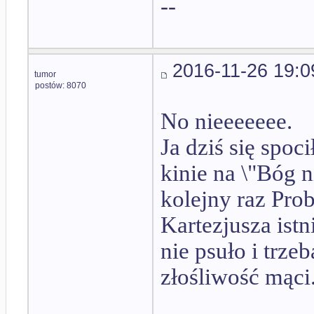
--
2016-11-26 19:0
tumor
postów: 8070
No nieeeeeee.
Ja dziś się spoc
kinie na \"Bóg n
kolejny raz Pro
Kartezjusza ist
nie psuło i trze
złośliwość mąci