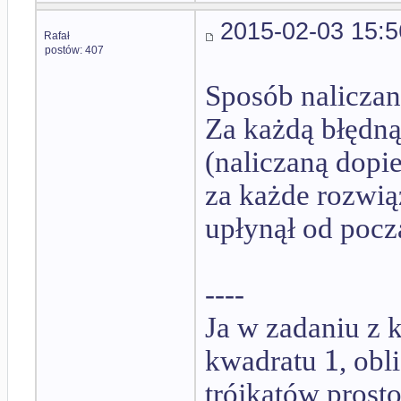
2015-02-03 15:5
Rafał
postów: 407
Sposób naliczan
Za każdą błędną
(naliczaną dopi
za każde rozwiąz
upłynął od pocz
----
Ja w zadaniu z 
1
kwadratu
, ob
trójkątów prost