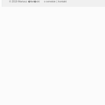
© 2019 Mariusz �liwi�ski
o serwisie
|
kontakt