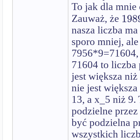
To jak dla mnie
198
Zauważ, że
nasza liczba ma
sporo mniej, al
7956*9=71604,
71604 to liczba
jest większa niż 
nie jest większa
13, a x_5 niż 9.
podzielne przez 
być podzielna p
wszystkich liczb