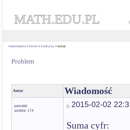
MATH.EDU.PL
matematyka
»
forum
»
konkursy
» temat
Problem
Wiadomość
Autor
2015-02-02 22:3
panrafal
postów: 174
Suma cyfr: