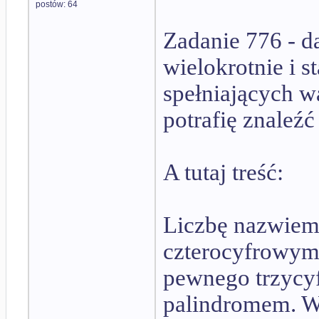
postów: 64
Zadanie 776 - 
wielokrotnie i s
spełniających wa
potrafię znaleźć 
A tutaj treść:
Liczbę nazwiemy
czterocyfrowym 
pewnego trzycy
palindromem. Wy