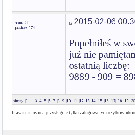
2015-02-06 00:3
panrafal
postów: 174
Popełniłeś w swo
już nie pamięta
ostatnią liczbę:
9889 - 909 = 89
...
strony:
1
3
4
5
6
7
8
9
10
11
12
13
14
15
16
17
18
19
2
Prawo do pisania przysługuje tylko zalogowanym użytkowniko