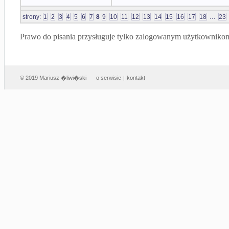
...
strony:
1
2
3
4
5
6
7
8
9
10
11
12
13
14
15
16
17
18
23
Prawo do pisania przysługuje tylko zalogowanym użytkowniko
© 2019 Mariusz �liwi�ski
o serwisie
|
kontakt