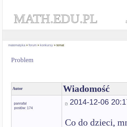
MATH.EDU.PL
matematyka
»
forum
»
konkursy
» temat
Problem
Wiadomość
Autor
2014-12-06 20:1
panrafal
postów: 174
Co do dzieci, m