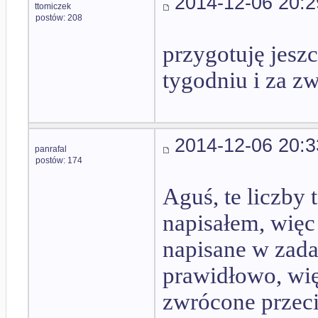
2014-12-06 20:2
ttomiczek
postów: 208
przygotuję jesz
tygodniu i za z
2014-12-06 20:3
panrafal
postów: 174
Aguś, te liczby 
napisałem, więc
napisane w zada
prawidłowo, wi
zwrócone przeci