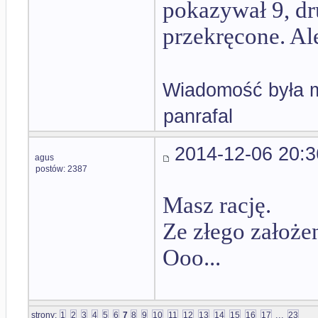
pokazywał 9, dr
przekręcone. Al
Wiadomość była m
panrafal
2014-12-06 20:3
agus
postów: 2387
Masz rację.
Ze złego założe
Ooo...
...
strony:
1
2
3
4
5
6
7
8
9
10
11
12
13
14
15
16
17
23