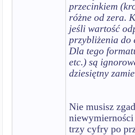
przecinkiem (kro
różne od zera. 
jeśli wartość o
przybliżenia do 
Dla tego formatu
etc.) są ignoro
dziesiętny zamie
Nie musisz zga
niewymierności
trzy cyfry po p