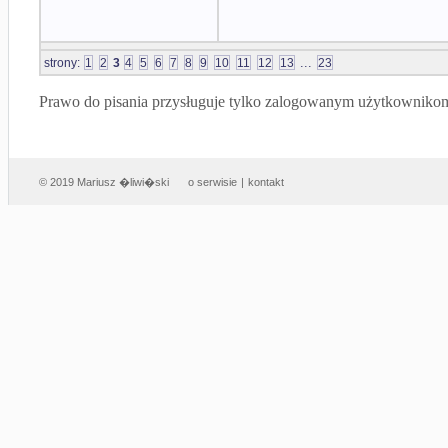
...
strony:
1
2
3
4
5
6
7
8
9
10
11
12
13
23
Prawo do pisania przysługuje tylko zalogowanym użytkowniko
© 2019 Mariusz �liwi�ski
o serwisie
|
kontakt