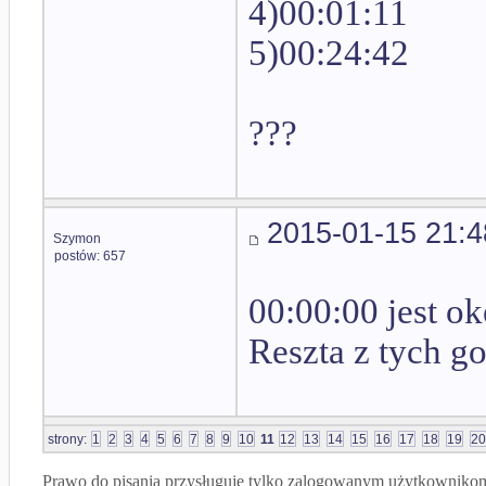
4)00:01:11
5)00:24:42
???
2015-01-15 21:4
Szymon
postów: 657
00:00:00 jest ok
Reszta z tych go
strony:
1
2
3
4
5
6
7
8
9
10
11
12
13
14
15
16
17
18
19
20
Prawo do pisania przysługuje tylko zalogowanym użytkowniko