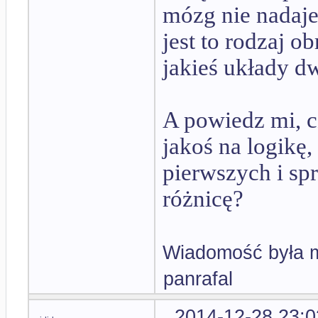
mózg nie nadaje
jest to rodzaj o
jakieś układy dw
A powiedz mi, c
jakoś na logikę,
pierwszych i sp
różnicę?
Wiadomość była m
panrafal
2014-12-28 23:0