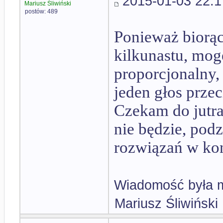
2015-01-03 22:1
Mariusz Śliwiński
postów: 489
Ponieważ biorąc
kilkunastu, mo
proporcjonalny,
jeden głos prze
Czekam do jutra 
nie będzie, pod
rozwiązań w ko
Wiadomość była m
Mariusz Śliwiński