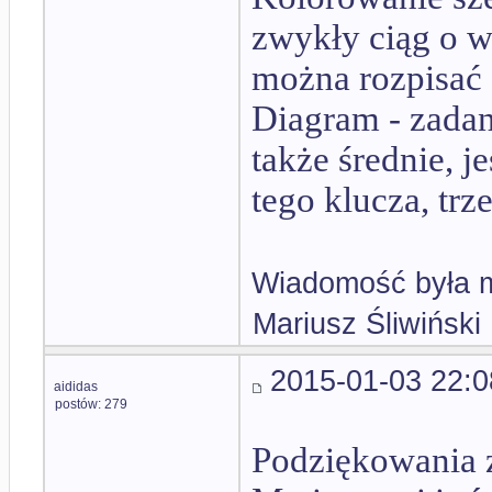
zwykły ciąg o w
można rozpisać 
Diagram - zadani
także średnie, 
tego klucza, trz
Wiadomość była m
Mariusz Śliwiński
2015-01-03 22:0
aididas
postów: 279
Podziękowania z