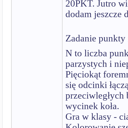
20PKT. Jutro w
dodam jeszcze d
Zadanie punkty n
N to liczba pun
parzystych i ni
Pięciokąt foremn
się odcinki łącz
przeciwległych 
wycinek koła.
Gra w klasy - ci
Kolorowanie sze