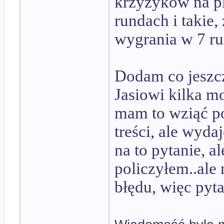
krzyżyków na pl
rundach i takie,
wygrania w 7 ru
Dodam co jeszcz
Jasiowi kilka m
mam to wziąć p
treści, ale wyda
na to pytanie, a
policzyłem..ale
błędu, więc pyt