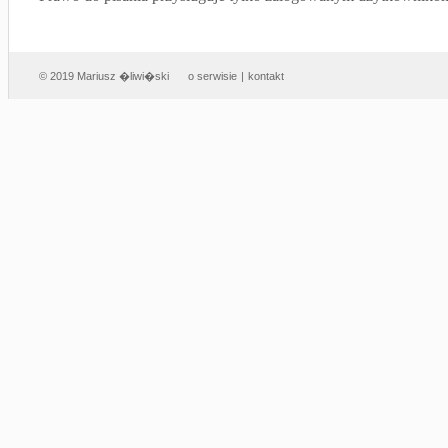
© 2019 Mariusz �liwi�ski
o serwisie
|
kontakt