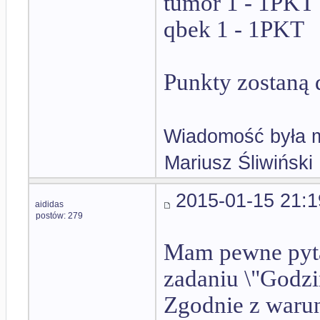
tumor 1 - 1PKT
qbek 1 - 1PKT
Punkty zostaną 
Wiadomość była m
Mariusz Śliwiński
2015-01-15 21:1
aididas
postów: 279
Mam pewne pyta
zadaniu \"Godzi
Zgodnie z waru