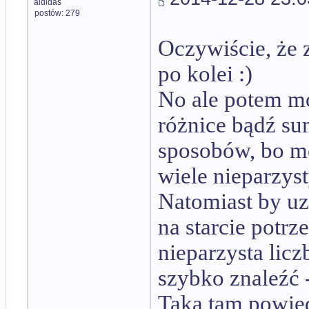
aididas
postów: 279
Oczywiście, że 
po kolei :)
No ale potem mo
różnice bądź s
sposobów, bo m
wiele nieparzys
Natomiast by uz
na starcie potrz
nieparzysta licz
szybko znaleźć 
Taka tam powied