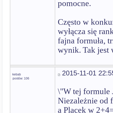
pomocne.
Często w konkur
wyłącza się ran
fajna formuła, 
wynik. Tak jest
2015-11-01 22:5
kebab
postów: 106
\"W tej formule 
Niezależnie od 
a Placek w 2+4=