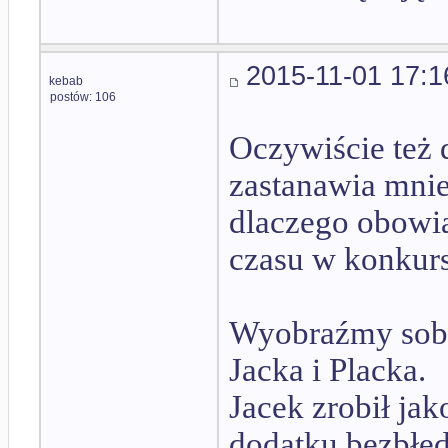
2015-11-01 17:1
kebab
postów: 106
Oczywiście też 
zastanawia mnie
dlaczego obowią
czasu w konkur
Wyobraźmy sobi
Jacka i Placka.
Jacek zrobił jak
dodatku bezbłęd