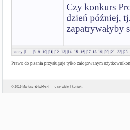
Czy konkurs Pr
dzień później, t
zapatrywałyby s
...
strony:
1
8
9
10
11
12
13
14
15
16
17
18
19
20
21
22
23
Prawo do pisania przysługuje tylko zalogowanym użytkowniko
© 2019 Mariusz �liwi�ski
o serwisie
|
kontakt