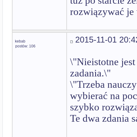
tuż po starcie z
rozwiązywać je 
2015-11-01 20:4
kebab
postów: 106
\"Nieistotne jes
zadania.\"
\"Trzeba nauczyć
wybierać na poc
szybko rozwiąza
Te dwa zdania s