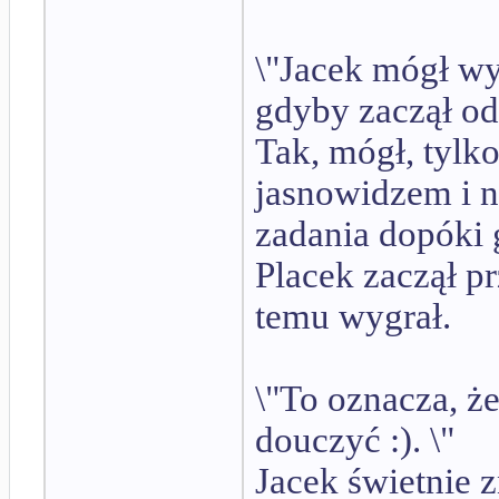
\"Jacek mógł wy
gdyby zaczął od 
Tak, mógł, tylko
jasnowidzem i n
zadania dopóki 
Placek zaczął p
temu wygrał.
\"To oznacza, że
douczyć :). \"
Jacek świetnie z