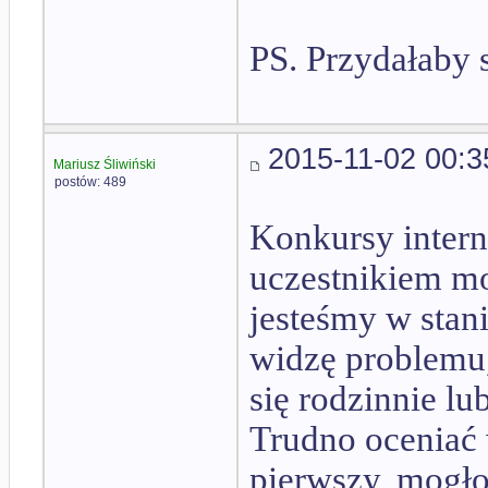
PS. Przydałaby 
2015-11-02 00:3
Mariusz Śliwiński
postów: 489
Konkursy intern
uczestnikiem mo
jesteśmy w stani
widzę problemu
się rodzinnie lu
Trudno oceniać 
pierwszy, mogło