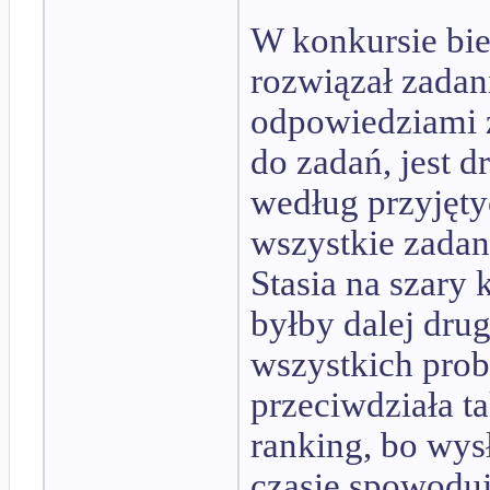
W konkursie bie
rozwiązał zadani
odpowiedziami z
do zadań, jest d
według przyjętyc
wszystkie zada
Stasia na szary 
byłby dalej dru
wszystkich prob
przeciwdziała t
ranking, bo wys
czasie spowoduje