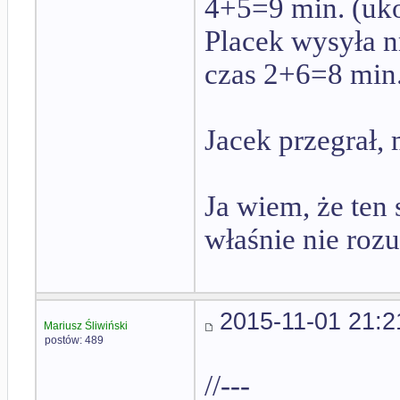
4+5=9 min. (uko
Placek wysyła n
czas 2+6=8 min.
Jacek przegrał,
Ja wiem, że ten 
właśnie nie roz
2015-11-01 21:2
Mariusz Śliwiński
postów: 489
//---