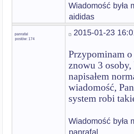
Wiadomość była m
aididas
2015-01-23 16:0
panrafal
postów: 174
Przypominam o d
znowu 3 osoby, b
napisałem norma
wiadomość, Panie
system robi takie
Wiadomość była m
panrafal