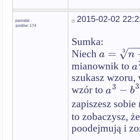
2015-02-02 22:2
panrafal
postów: 174
Sumka:
−
√
=
3
a
n
Niech
a
mianownik to
szukasz wzoru, 
3
3
−
a
b
wzór to
zapiszesz sobie
to zobaczysz, ż
poodejmują i zos