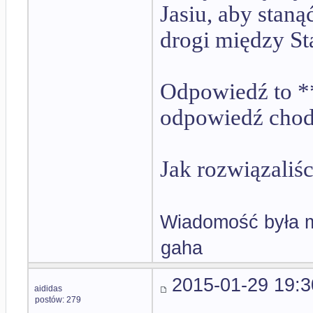
Jasiu, aby staną
drogi między S
Odpowiedź to **
odpowiedź chodz
Jak rozwiązaliśc
Wiadomość była m
gaha
2015-01-29 19:3
aididas
postów: 279