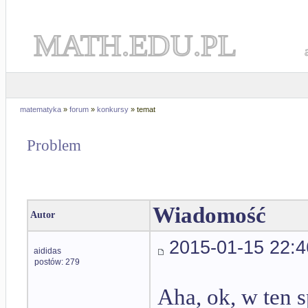
MATH.EDU.PL
matematyka
»
forum
»
konkursy
» temat
Problem
Wiadomość
Autor
2015-01-15 22:4
aididas
postów: 279
Aha, ok, w ten s