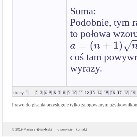
Suma:
Podobnie, tym 
to połowa wzoru
=
(
+
1
)
√
a
n
coś tam powywra
wyrazy.
...
strony:
1
2
3
4
5
6
7
8
9
10
11
12
13
14
15
16
17
18
19
Prawo do pisania przysługuje tylko zalogowanym użytkowniko
© 2019 Mariusz �liwi�ski
o serwisie
|
kontakt