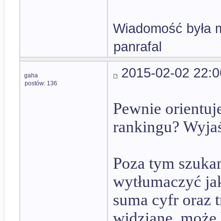
Wiadomość była m
panrafal
2015-02-02 22:0
gaha
postów: 136
Pewnie orientuje
rankingu? Wyjaś
Poza tym szukam
wytłumaczyć jak
suma cyfr oraz 
widziane, może 