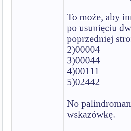
To może, aby inn
po usunięciu dw
poprzedniej stro
2)00004
3)00044
4)00111
5)02442
No palindromami
wskazówkę.