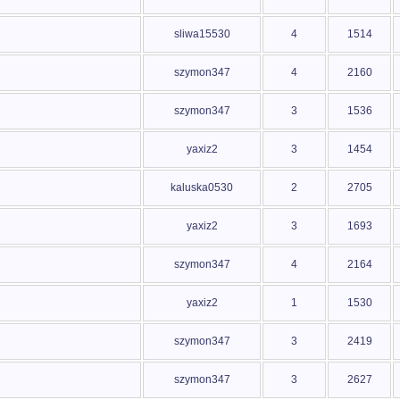
sliwa15530
4
1514
szymon347
4
2160
szymon347
3
1536
yaxiz2
3
1454
kaluska0530
2
2705
yaxiz2
3
1693
szymon347
4
2164
yaxiz2
1
1530
szymon347
3
2419
szymon347
3
2627