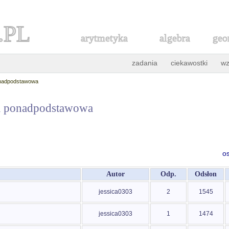
.PL
arytmetyka
algebra
geo
zadania
ciekawostki
wz
onadpodstawowa
ła ponadpodstawowa
o
Autor
Odp.
Odsłon
jessica0303
2
1545
jessica0303
1
1474