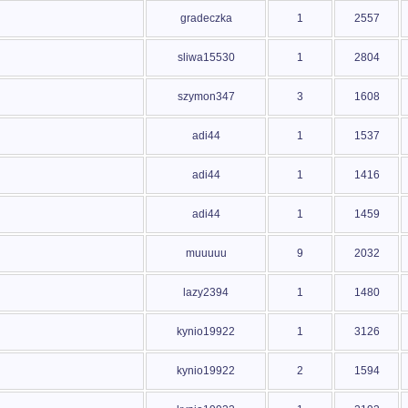
gradeczka
1
2557
sliwa15530
1
2804
szymon347
3
1608
adi44
1
1537
adi44
1
1416
adi44
1
1459
muuuuu
9
2032
lazy2394
1
1480
kynio19922
1
3126
kynio19922
2
1594