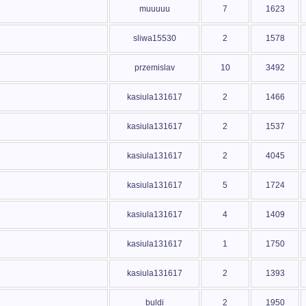
muuuuu
7
1623
sliwa15530
2
1578
przemislav
10
3492
kasiula131617
2
1466
kasiula131617
2
1537
kasiula131617
2
4045
kasiula131617
5
1724
kasiula131617
4
1409
kasiula131617
1
1750
kasiula131617
2
1393
buldi
2
1950