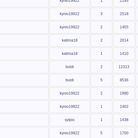
kynio19922
1
2193
kynio19922
3
2518
kynio19922
2
1455
katrina18
2
2014
katrina18
1
1410
buldi
2
12313
buldi
5
8536
kynio19922
2
1990
kynio19922
1
1402
sylpio
1
1438
kynio19922
5
1700