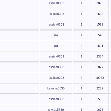
jessica0303
1
3073
jessica0303
1
1514
jessica0303
1
1538
rra
1
1543
rra
3
1591
jessica0303
1
2374
jessica0303
1
1827
jessica0303
3
10033
kaluska0530
1
2279
jessica0303
1
1506
sliwa15530
1
1676