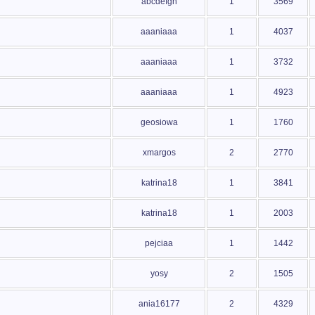
abcdefgh
1
3569
aaaniaaa
1
4037
aaaniaaa
1
3732
aaaniaaa
1
4923
geosiowa
1
1760
xmargos
2
2770
katrina18
1
3841
katrina18
1
2003
pejciaa
1
1442
yosy
2
1505
ania16177
2
4329