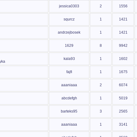
jessica0303
2
1556
squrcz
1
1421
andrzejbosek
1
1421
1629
8
9942
kala93
1
1602
yka
fajfi
1
1675
aaaniaaa
2
6074
abcdefgh
1
5019
barteks95
3
2565
aaaniaaa
1
3141