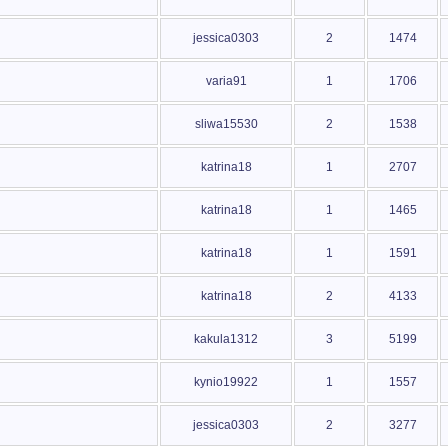
jessica0303
2
1474
varia91
1
1706
sliwa15530
2
1538
katrina18
1
2707
katrina18
1
1465
katrina18
1
1591
katrina18
2
4133
kakula1312
3
5199
kynio19922
1
1557
jessica0303
2
3277