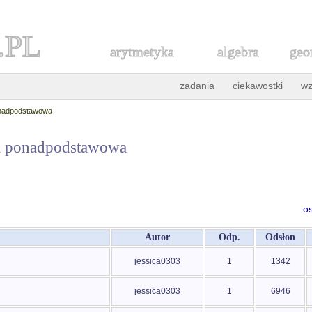
.PL
arytmetyka
algebra
geo
zadania
ciekawostki
wz
onadpodstawowa
ła ponadpodstawowa
o
Autor
Odp.
Odsłon
jessica0303
1
1342
jessica0303
1
6946